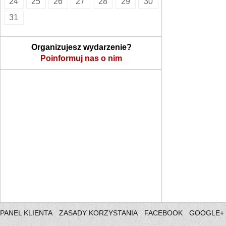
24
25
26
27
28
29
30
31
Organizujesz wydarzenie?
Poinformuj nas o nim
PANEL KLIENTA
ZASADY KORZYSTANIA
FACEBOOK
GOOGLE+