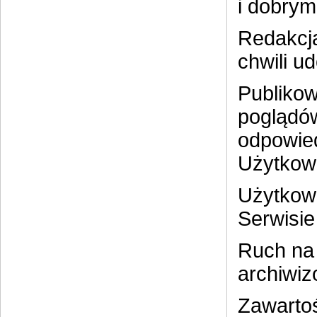
i dobrym
Redakcja
chwili u
Publikow
poglądów
odpowied
Użytkow
Użytkown
Serwisie
Ruch na 
archiwiz
Zawartość