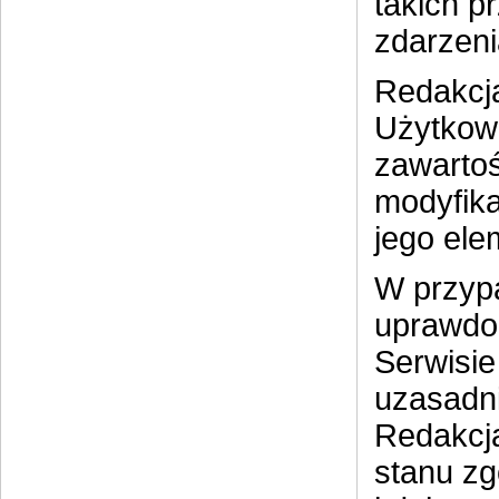
takich p
zdarzeni
Redakcj
Użytkow
zawartoś
modyfika
jego ele
W przyp
uprawdop
Serwisie
uzasadni
Redakcja
stanu z