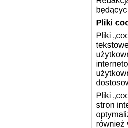
Redakcja
będącyc
Pliki co
Pliki „c
tekstow
użytkown
internet
użytkown
dostosow
Pliki „c
stron in
optymali
również