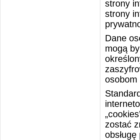
strony i
strony i
prywatno
Dane os
mogą by
określon
zaszyfro
osobom 
Standar
internet
„cookies
zostać z
obsługę 