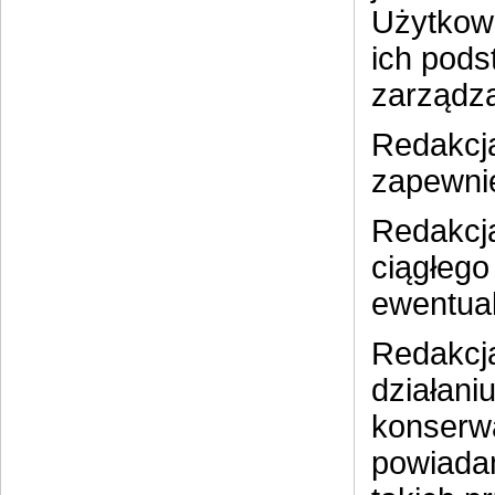
Użytkow
ich pods
zarządza
Redakcja
zapewnie
Redakcja
ciągłego
ewentual
Redakcja
działani
konserw
powiadam