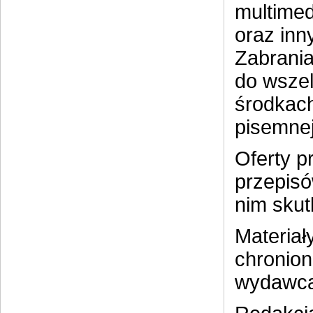
multimed
oraz inn
Zabrania
do wszel
środkach
pisemnej
Oferty p
przepisó
nim sku
Materiał
chronion
wydawca 