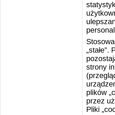
statysty
użytkown
ulepszan
personal
Stosowan
„stałe”.
pozostaj
strony i
(przegląd
urządzen
plików „
przez uż
Pliki „c