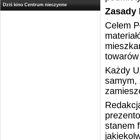
Dziś kino Centrum nieczynne
Zasady 
Celem Po
materiał
mieszkań
towarów 
Każdy Uż
samym, ż
zamieszc
Redakcja
prezento
stanem f
jakiekol