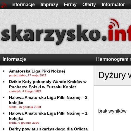
Informacje
Imprezy
Firmy
Oferty
Informator
Informacje
Harmonogram n
Amatorska Liga Piłki Nożnej
Dyżury w
poniedziałek, 17 maja 2021
Dzikie Koty pokonały Wandę Kraków w
Pucharze Polski w Futsalu Kobiet
czwartek, 4 lutego 2021
Halowa Amatorska Liga Piłki Nożnej – 2.
kolejka
środa, 16 grudnia 2020
brak wyników
Halowa Amatorska Liga Piłki Nożnej – 1.
kolejka
środa, 9 grudnia 2020
Derby powiatu skarżyskiego dla Orlicza