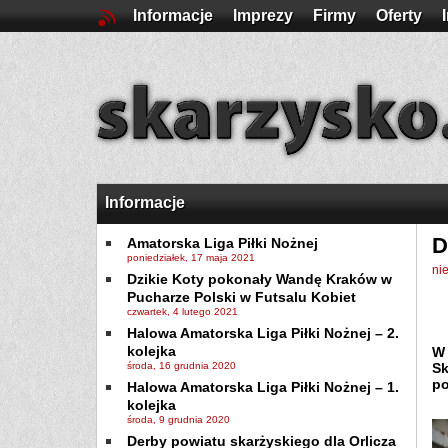
Informacje
Imprezy
Firmy
Oferty
Informacje
D
Amatorska Liga Piłki Nożnej
poniedziałek, 17 maja 2021
ni
Dzikie Koty pokonały Wandę Kraków w
Pucharze Polski w Futsalu Kobiet
czwartek, 4 lutego 2021
Halowa Amatorska Liga Piłki Nożnej – 2.
kolejka
W 
środa, 16 grudnia 2020
Sk
po
Halowa Amatorska Liga Piłki Nożnej – 1.
kolejka
środa, 9 grudnia 2020
Derby powiatu skarżyskiego dla Orlicza