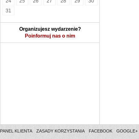
24
25
26
27
28
29
30
31
Organizujesz wydarzenie?
Poinformuj nas o nim
PANEL KLIENTA
ZASADY KORZYSTANIA
FACEBOOK
GOOGLE+