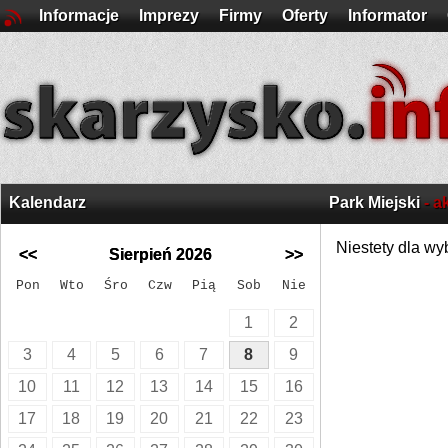
Informacje
Imprezy
Firmy
Oferty
Informator
Kalendarz
Park Miejski
- a
Niestety dla wy
<<
Sierpień 2026
>>
Pon
Wto
Śro
Czw
Pią
Sob
Nie
1
2
3
4
5
6
7
8
9
10
11
12
13
14
15
16
17
18
19
20
21
22
23