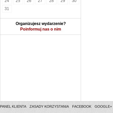
24
25
26
27
28
29
30
31
Organizujesz wydarzenie?
Poinformuj nas o nim
PANEL KLIENTA
ZASADY KORZYSTANIA
FACEBOOK
GOOGLE+