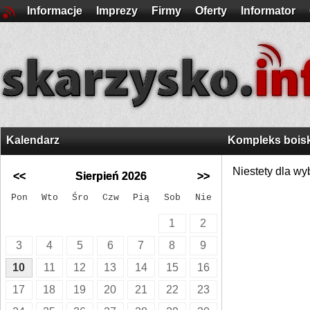
Informacje
Imprezy
Firmy
Oferty
Informator
Kalendarz
Kompleks bois
Niestety dla wy
<<
Sierpień 2026
>>
Pon
Wto
Śro
Czw
Pią
Sob
Nie
1
2
3
4
5
6
7
8
9
10
11
12
13
14
15
16
17
18
19
20
21
22
23