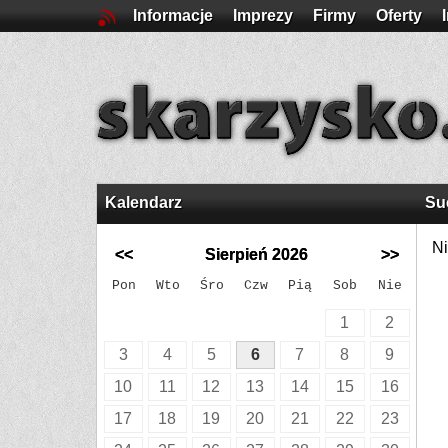
Informacje
Imprezy
Firmy
Oferty
Kalendarz
Su
Ni
<<
Sierpień 2026
>>
Pon
Wto
Śro
Czw
Pią
Sob
Nie
1
2
3
4
5
6
7
8
9
10
11
12
13
14
15
16
17
18
19
20
21
22
23