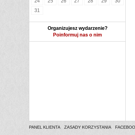
24
25
26
27
28
29
30
31
Organizujesz wydarzenie?
Poinformuj nas o nim
PANEL KLIENTA
ZASADY KORZYSTANIA
FACEBO