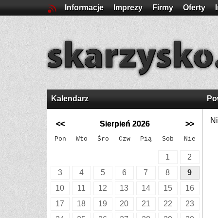
Informacje
Imprezy
Firmy
Oferty
Kalendarz
Po
Ni
<<
Sierpień 2026
>>
Pon
Wto
Śro
Czw
Pią
Sob
Nie
1
2
3
4
5
6
7
8
9
10
11
12
13
14
15
16
17
18
19
20
21
22
23