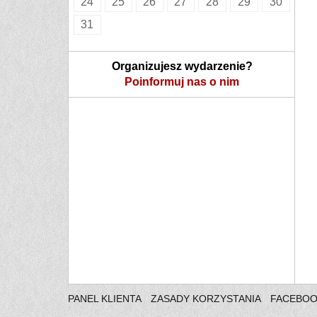
24
25
26
27
28
29
30
31
Organizujesz wydarzenie?
Poinformuj nas o nim
PANEL KLIENTA
ZASADY KORZYSTANIA
FACEBO