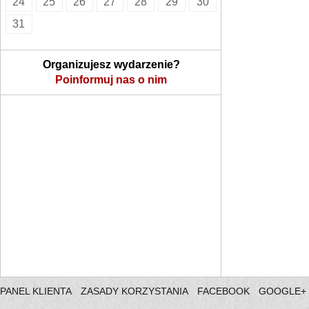
24
25
26
27
28
29
30
31
Organizujesz wydarzenie?
Poinformuj nas o nim
PANEL KLIENTA
ZASADY KORZYSTANIA
FACEBOOK
GOOGLE+