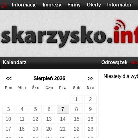
Informacje
Imprezy
Firmy
Oferty
Informator
Kalendarz
Odrowążek
- ak
Niestety dla wy
<<
Sierpień 2026
>>
Pon
Wto
Śro
Czw
Pią
Sob
Nie
1
2
3
4
5
6
7
8
9
10
11
12
13
14
15
16
17
18
19
20
21
22
23