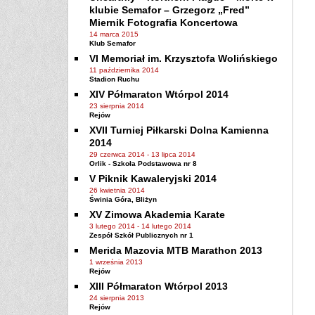
klubie Semafor – Grzegorz „Fred”
Miernik Fotografia Koncertowa
14 marca 2015
Klub Semafor
VI Memoriał im. Krzysztofa Wolińskiego
11 października 2014
Stadion Ruchu
XIV Półmaraton Wtórpol 2014
23 sierpnia 2014
Rejów
XVII Turniej Piłkarski Dolna Kamienna
2014
29 czerwca 2014
-
13 lipca 2014
Orlik - Szkoła Podstawowa nr 8
V Piknik Kawaleryjski 2014
26 kwietnia 2014
Świnia Góra, Bliżyn
XV Zimowa Akademia Karate
3 lutego 2014
-
14 lutego 2014
Zespół Szkół Publicznych nr 1
Merida Mazovia MTB Marathon 2013
1 września 2013
Rejów
XIII Półmaraton Wtórpol 2013
24 sierpnia 2013
Rejów