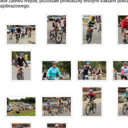
kół zalewu Rejów, pozostałe prowadziły leśnymi traktami poło
rajobrazowego.