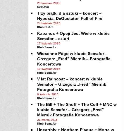
25 kwietnia 2015
Semafor
Trzy piątki dla sztuki – koncert –
Hypoxia, DeGustator, Full of Fire
24 kwietnia 2015
Klub CBArt
Kabanos + Opcji Jest Wiele w klubie
Semafor – cz-art
17 kwietnia 2015
Klub Semafor
Wiosenne Pogo w klubie Semafor –
Grzegorz „Fred” Miernik – Fotografia
Koncertowa
10 kwietnia 2015
Klub Semafor
V lat Raincoat – koncert w klubie
Semafor – Grzegorz „Fred” Miernik
Fotografia Koncertowa
6 kwietnia 2015
Klub Semafor
The Bill + The Snuff + The Colt + MNC w
klubie Semafor – Grzegorz „Fred”
Miernik Fotografia Koncertowa
21 marca 2015
Klub Semafor
Unearthly + Northern Plague + Morte w