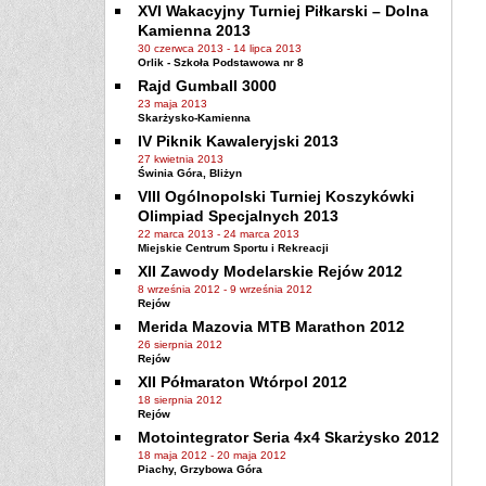
XVI Wakacyjny Turniej Piłkarski – Dolna
Kamienna 2013
30 czerwca 2013
-
14 lipca 2013
Orlik - Szkoła Podstawowa nr 8
Rajd Gumball 3000
23 maja 2013
Skarżysko-Kamienna
IV Piknik Kawaleryjski 2013
27 kwietnia 2013
Świnia Góra, Bliżyn
VIII Ogólnopolski Turniej Koszykówki
Olimpiad Specjalnych 2013
22 marca 2013
-
24 marca 2013
Miejskie Centrum Sportu i Rekreacji
XII Zawody Modelarskie Rejów 2012
8 września 2012
-
9 września 2012
Rejów
Merida Mazovia MTB Marathon 2012
26 sierpnia 2012
Rejów
XII Półmaraton Wtórpol 2012
18 sierpnia 2012
Rejów
Motointegrator Seria 4x4 Skarżysko 2012
18 maja 2012
-
20 maja 2012
Piachy, Grzybowa Góra