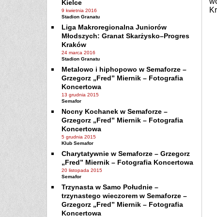
wo
Kielce
K
9 kwietnia 2016
Stadion Granatu
Liga Makroregionalna Juniorów
Młodszych: Granat Skarżysko–Progres
Kraków
24 marca 2016
Stadion Granatu
Metalowo i hiphopowo w Semaforze –
Grzegorz „Fred” Miernik – Fotografia
Koncertowa
13 grudnia 2015
Semafor
Nocny Kochanek w Semaforze –
Grzegorz „Fred” Miernik – Fotografia
Koncertowa
5 grudnia 2015
Klub Semafor
Charytatywnie w Semaforze – Grzegorz
„Fred” Miernik – Fotografia Koncertowa
20 listopada 2015
Semafor
Trzynasta w Samo Południe –
trzynastego wieczorem w Semaforze –
Grzegorz „Fred” Miernik – Fotografia
Koncertowa