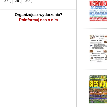
28
29
30
3
4
4
Organizujesz wydarzenie?
Poinformuj nas o nim