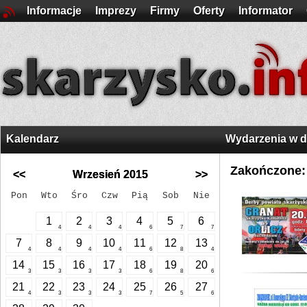
Informacje
Imprezy
Firmy
Oferty
Informator
Kalendarz
Wydarzenia w 
Zakończone:
<<
Wrzesień 2015
>>
Pon
Wto
Śro
Czw
Pią
Sob
Nie
1
2
3
4
5
6
4
4
4
6
7
7
7
8
9
10
11
12
13
4
4
4
4
6
8
4
14
15
16
17
18
19
20
3
3
3
3
6
8
6
21
22
23
24
25
26
27
4
3
3
3
7
5
6