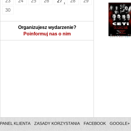
23
24
25
26
27
28
29
1
30
Organizujesz wydarzenie?
Poinformuj nas o nim
PANEL KLIENTA
ZASADY KORZYSTANIA
FACEBOOK
GOOGLE+