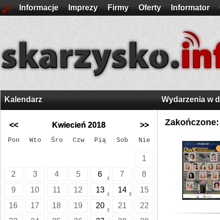
Informacje
Imprezy
Firmy
Oferty
Informator
Kalendarz
Wydarzenia w 
Zakończone:
<<
Kwiecień 2018
>>
Pon
Wto
Śro
Czw
Pią
Sob
Nie
1
2
3
4
5
6
7
8
1
9
10
11
12
13
14
15
1
2
16
17
18
19
20
21
22
1