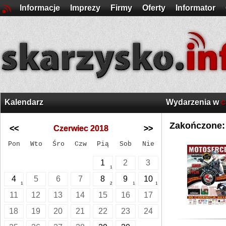
Informacje
Imprezy
Firmy
Oferty
Informator
Kalendarz
Wydarzenia w
c
Zakończone:
<<
Czerwiec 2018
>>
Pon
Wto
Śro
Czw
Pią
Sob
Nie
1
2
3
1
4
5
6
7
8
9
10
1
2
1
1
11
12
13
14
15
16
17
18
19
20
21
22
23
24