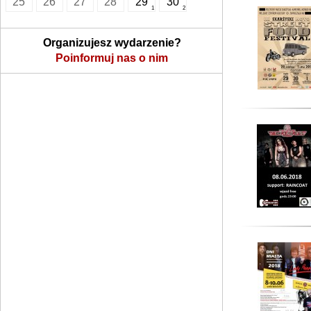
25
26
27
28
29
30
1
2
Organizujesz wydarzenie?
Poinformuj nas o nim