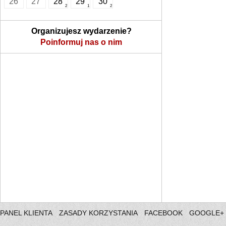
26
27
28
29
30
2
1
2
Organizujesz wydarzenie?
Poinformuj nas o nim
PANEL KLIENTA
ZASADY KORZYSTANIA
FACEBOOK
GOOGLE+