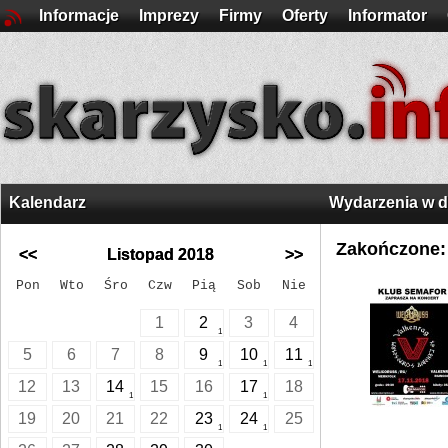
Informacje
Imprezy
Firmy
Oferty
Informator
Kalendarz
Wydarzenia w 
Zakończone:
<<
Listopad 2018
>>
Pon
Wto
Śro
Czw
Pią
Sob
Nie
1
2
3
4
1
5
6
7
8
9
10
11
1
1
1
12
13
14
15
16
17
18
1
1
19
20
21
22
23
24
25
1
1