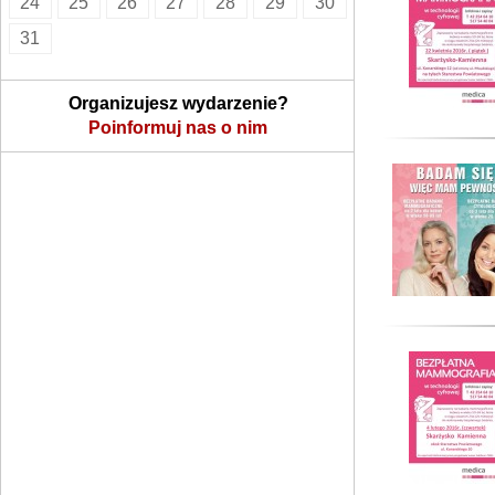
24
25
26
27
28
29
30
31
Organizujesz wydarzenie?
Poinformuj nas o nim