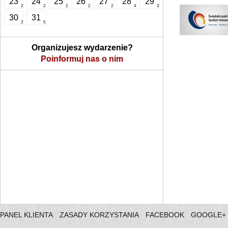
23
24
25
26
27
28
29
2
2
2
2
2
4
3
30
31
2
5
Organizujesz wydarzenie?
Poinformuj nas o nim
PANEL KLIENTA
ZASADY KORZYSTANIA
FACEBOOK
GOOGLE+