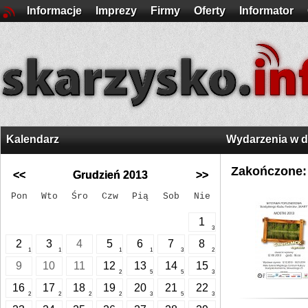
Informacje
Imprezy
Firmy
Oferty
Informator
Kalendarz
Wydarzenia w 
Zakończone:
<<
Grudzień 2013
>>
Pon
Wto
Śro
Czw
Pią
Sob
Nie
1
3
2
3
4
5
6
7
8
1
1
1
1
3
2
9
10
11
12
13
14
15
2
5
5
3
16
17
18
19
20
21
22
2
2
2
2
3
5
3