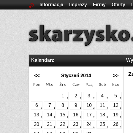
Informacje
Imprezy
Firmy
Oferty
Kalendarz
Wy
Z
<<
Styczeń 2014
>>
Pon
Wto
Śro
Czw
Pią
Sob
Nie
1
2
3
4
5
3
2
2
2
2
6
7
8
9
10
11
12
2
1
1
1
2
4
6
13
14
15
16
17
18
19
2
1
1
1
2
3
2
20
21
22
23
24
25
26
1
1
1
1
1
4
4