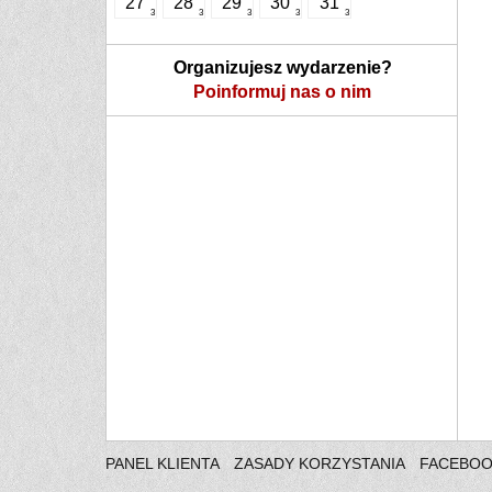
27
28
29
30
31
3
3
3
3
3
Organizujesz wydarzenie?
Poinformuj nas o nim
PANEL KLIENTA
ZASADY KORZYSTANIA
FACEBO