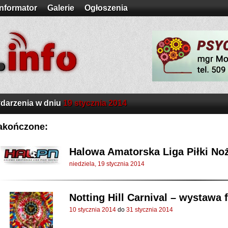
Informator
Galerie
Ogłoszenia
darzenia w dniu
19 stycznia 2014
akończone:
Halowa Amatorska Liga Piłki Nożn
niedziela, 19 stycznia 2014
Notting Hill Carnival – wystawa 
10 stycznia 2014
do
31 stycznia 2014