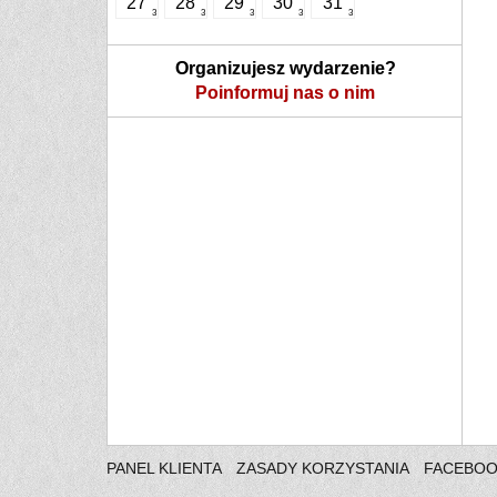
27
28
29
30
31
3
3
3
3
3
Organizujesz wydarzenie?
Poinformuj nas o nim
PANEL KLIENTA
ZASADY KORZYSTANIA
FACEBO