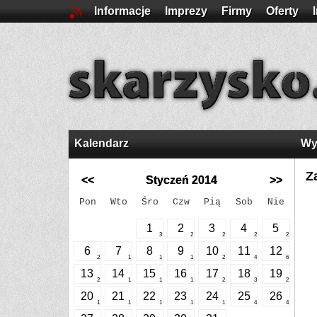
Informacje
Imprezy
Firmy
Oferty
Kalendarz
Wy
Z
<<
Styczeń 2014
>>
Pon
Wto
Śro
Czw
Pią
Sob
Nie
1
2
3
4
5
3
2
2
2
2
6
7
8
9
10
11
12
2
1
1
1
2
4
6
13
14
15
16
17
18
19
2
1
1
1
2
3
2
20
21
22
23
24
25
26
1
1
1
1
1
4
4