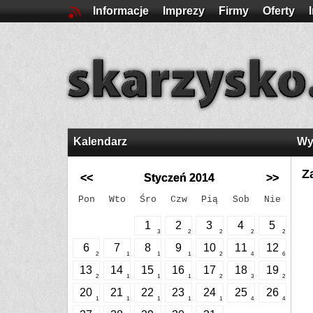
Informacje
Imprezy
Firmy
Oferty
Kalendarz
Wy
Z
<<
Styczeń 2014
>>
Pon
Wto
Śro
Czw
Pią
Sob
Nie
1
2
3
4
5
3
2
2
2
2
6
7
8
9
10
11
12
2
1
1
1
2
4
6
13
14
15
16
17
18
19
2
1
1
1
2
3
2
20
21
22
23
24
25
26
1
1
1
1
1
4
4