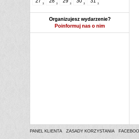
27
28
29
30
31
3
3
3
3
3
Organizujesz wydarzenie?
Poinformuj nas o nim
PANEL KLIENTA
ZASADY KORZYSTANIA
FACEBO