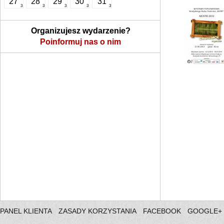
27
28
29
30
31
3
3
3
3
3
Organizujesz wydarzenie?
Poinformuj nas o nim
PANEL KLIENTA
ZASADY KORZYSTANIA
FACEBOOK
GOOGLE+