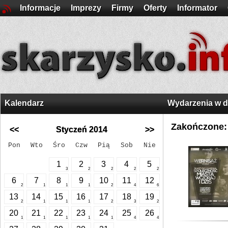
Informacje
Imprezy
Firmy
Oferty
Informator
Kalendarz
Wydarzenia w 
Zakończone:
<<
Styczeń 2014
>>
Pon
Wto
Śro
Czw
Pią
Sob
Nie
1
2
3
4
5
3
2
2
2
2
6
7
8
9
10
11
12
2
1
1
1
2
4
6
13
14
15
16
17
18
19
2
1
1
1
2
3
2
20
21
22
23
24
25
26
1
1
1
1
1
4
4