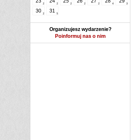
23
24
25
26
27
28
29
2
2
2
2
2
4
3
30
31
2
5
Organizujesz wydarzenie?
Poinformuj nas o nim