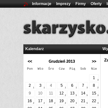
Informacje
Imprezy
Firmy
Oferty
Kalendarz
Wy
Z
<<
Grudzień 2013
>>
Pon
Wto
Śro
Czw
Pią
Sob
Nie
1
3
2
3
4
5
6
7
8
1
1
1
1
3
2
9
10
11
12
13
14
15
2
5
5
3
16
17
18
19
20
21
22
2
2
2
2
3
5
3