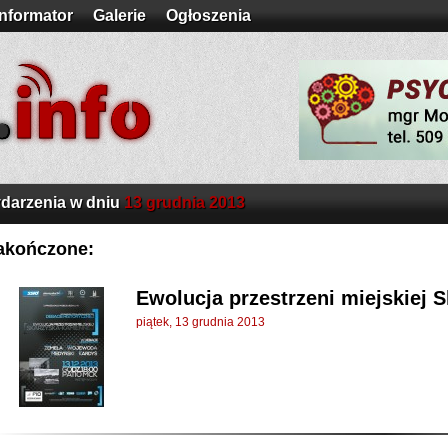
Informator
Galerie
Ogłoszenia
darzenia w dniu
13 grudnia 2013
akończone:
Ewolucja przestrzeni miejskiej 
piątek, 13 grudnia 2013