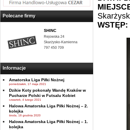
MIEJSCE
Skarżys
Polecane firmy
WSTĘP:
SHINC
Rejowska 24
Skarżysko-Kamienna
797 450 709
Informacje
Amatorska Liga Piłki Nożnej
poniedziałek, 17 maja 2021
Dzikie Koty pokonały Wandę Kraków w
Pucharze Polski w Futsalu Kobiet
czwartek, 4 lutego 2021
Halowa Amatorska Liga Piłki Nożnej – 2.
kolejka
środa, 16 grudnia 2020
Halowa Amatorska Liga Piłki Nożnej – 1.
kolejka