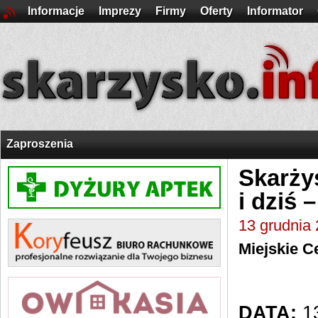
Informacje
Imprezy
Firmy
Oferty
Informator
Zaproszenia
Skarży
i dziś 
13 grudnia
Miejskie C
DATA:
13