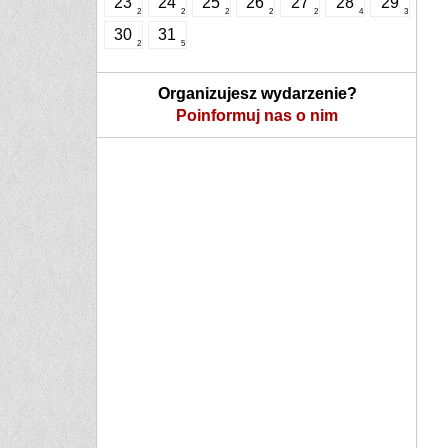
23
24
25
26
27
28
29
2
2
2
2
2
4
3
30
31
2
5
Organizujesz wydarzenie?
Poinformuj nas o nim