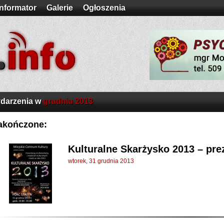
Informator
Galerie
Ogłoszenia
darzenia w
grudniu 2013
akończone:
Kulturalne Skarżysko 2013 – pre
wtorek, 31 grudnia 2013