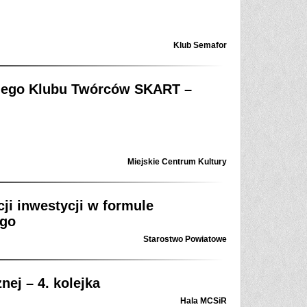
Klub Semafor
iego Klubu Twórców SKART –
Miejskie Centrum Kultury
cji inwestycji w formule
ego
Starostwo Powiatowe
ej – 4. kolejka
Hala MCSiR