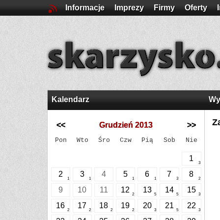
Informacje
Imprezy
Firmy
Oferty
Kalendarz
Wy
Z
<<
Grudzień 2013
>>
Pon
Wto
Śro
Czw
Pią
Sob
Nie
1
3
2
3
4
5
6
7
8
1
1
1
1
3
2
9
10
11
12
13
14
15
2
5
5
3
16
17
18
19
20
21
22
2
2
2
2
3
5
3