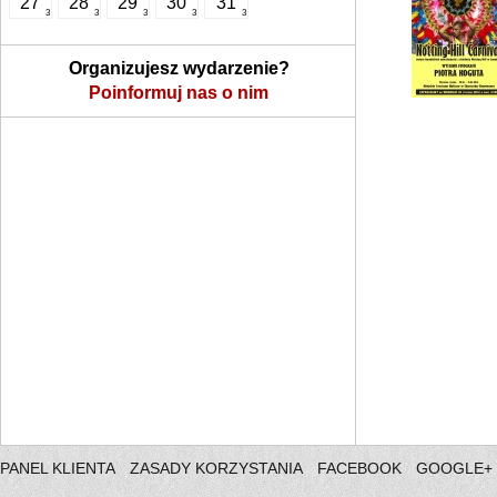
27
28
29
30
31
3
3
3
3
3
Organizujesz wydarzenie?
Poinformuj nas o nim
PANEL KLIENTA
ZASADY KORZYSTANIA
FACEBOOK
GOOGLE+