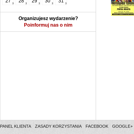
27
28
29
30
31
3
3
3
3
3
Organizujesz wydarzenie?
Poinformuj nas o nim
PANEL KLIENTA
ZASADY KORZYSTANIA
FACEBOOK
GOOGLE+