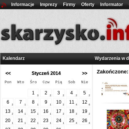
Informacje
Imprezy
Firmy
Oferty
Informator
Kalendarz
Wydarzenia w 
Zakończone:
<<
Styczeń 2014
>>
Pon
Wto
Śro
Czw
Pią
Sob
Nie
1
2
3
4
5
3
2
2
2
2
6
7
8
9
10
11
12
2
1
1
1
2
4
6
13
14
15
16
17
18
19
2
1
1
1
2
3
2
20
21
22
23
24
25
26
1
1
1
1
1
4
4