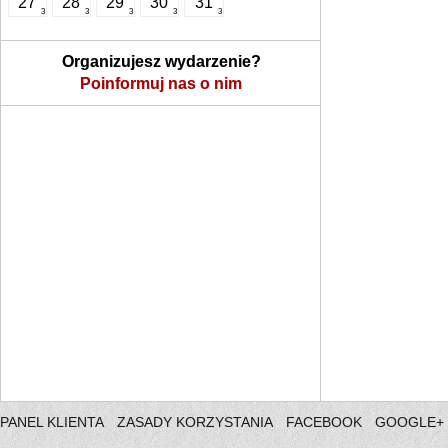
27
28
29
30
31
3
3
3
3
3
Organizujesz wydarzenie?
Poinformuj nas o nim
PANEL KLIENTA
ZASADY KORZYSTANIA
FACEBOOK
GOOGLE+