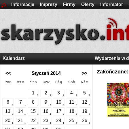
Informacje
Imprezy
Firmy
Oferty
Informator
Kalendarz
Wydarzenia w 
Zakończone:
<<
Styczeń 2014
>>
Pon
Wto
Śro
Czw
Pią
Sob
Nie
1
2
3
4
5
3
2
2
2
2
6
7
8
9
10
11
12
2
1
1
1
2
4
6
13
14
15
16
17
18
19
2
1
1
1
2
3
2
20
21
22
23
24
25
26
1
1
1
1
1
4
4