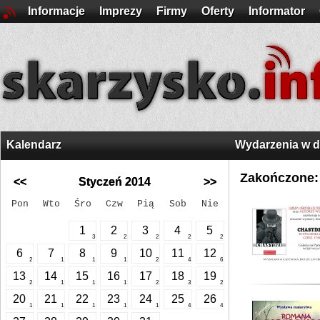
Informacje
Imprezy
Firmy
Oferty
Informator
Kalendarz
Wydarzenia w 
Zakończone:
<<
Styczeń 2014
>>
Pon
Wto
Śro
Czw
Pią
Sob
Nie
1
2
3
4
5
3
2
2
2
2
6
7
8
9
10
11
12
2
1
1
1
2
4
6
13
14
15
16
17
18
19
2
1
1
1
2
3
2
20
21
22
23
24
25
26
1
1
1
1
1
4
4