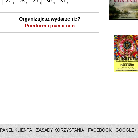
27
28
29
30
31
3
3
3
3
3
Organizujesz wydarzenie?
Poinformuj nas o nim
PANEL KLIENTA
ZASADY KORZYSTANIA
FACEBOOK
GOOGLE+