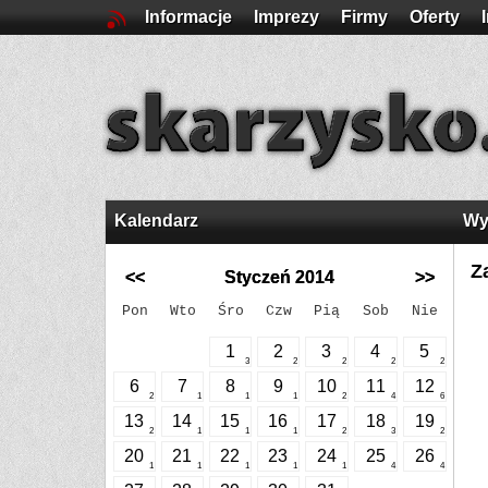
Informacje
Imprezy
Firmy
Oferty
Kalendarz
Wy
Z
<<
Styczeń 2014
>>
Pon
Wto
Śro
Czw
Pią
Sob
Nie
1
2
3
4
5
3
2
2
2
2
6
7
8
9
10
11
12
2
1
1
1
2
4
6
13
14
15
16
17
18
19
2
1
1
1
2
3
2
20
21
22
23
24
25
26
1
1
1
1
1
4
4