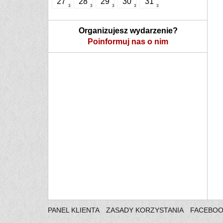
27
28
29
30
31
3
3
3
3
3
Organizujesz wydarzenie?
Poinformuj nas o nim
PANEL KLIENTA
ZASADY KORZYSTANIA
FACEBO