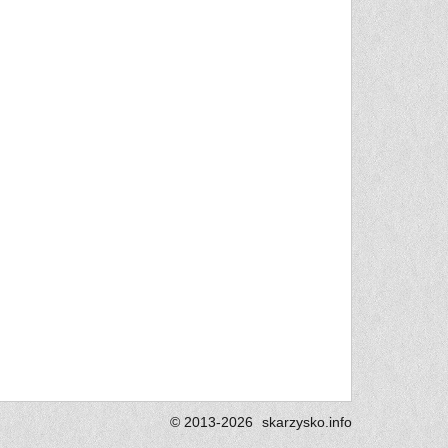
© 2013-2026
skarzysko.
info