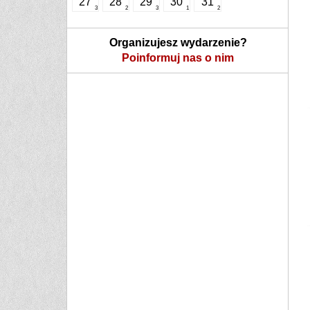
27
28
29
30
31
3
2
3
1
2
Organizujesz wydarzenie?
Poinformuj nas o nim