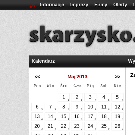
Informacje
Imprezy
Firmy
Oferty
Kalendarz
Wy
Z
<<
Maj 2013
>>
Pon
Wto
Śro
Czw
Pią
Sob
Nie
1
2
3
4
5
5
6
7
5
4
6
7
8
9
10
11
12
5
3
4
3
3
6
8
13
14
15
16
17
18
19
4
4
4
3
3
5
5
20
21
22
23
24
25
26
3
4
4
3
4
9
8