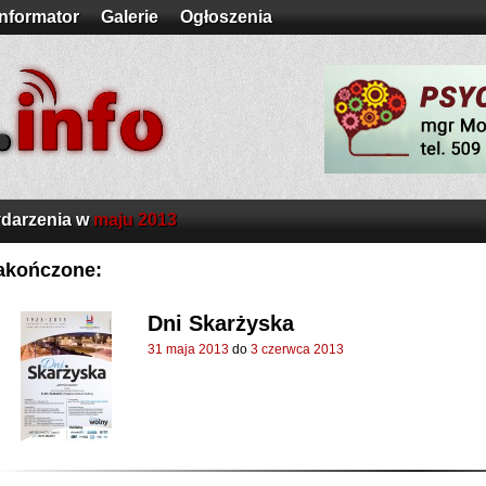
Informator
Galerie
Ogłoszenia
darzenia w
maju 2013
akończone:
Dni Skarżyska
31 maja 2013
do
3 czerwca 2013