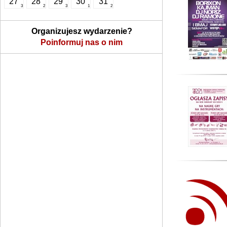
27
28
29
30
31
3
2
3
1
2
Organizujesz wydarzenie?
Poinformuj nas o nim