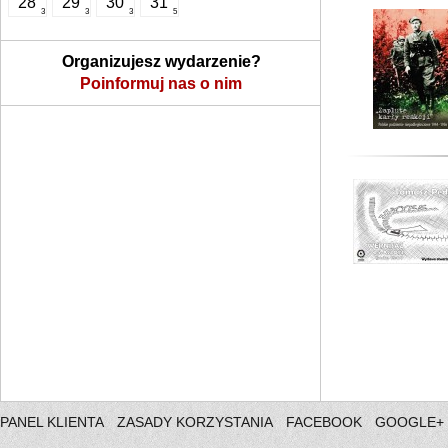
28
29
30
31
3
3
3
5
Organizujesz wydarzenie?
Poinformuj nas o nim
PANEL KLIENTA
ZASADY KORZYSTANIA
FACEBOOK
GOOGLE+