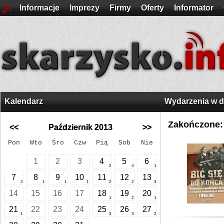
Informacje
Imprezy
Firmy
Oferty
Informator
Kalendarz
Wydarzenia w 
Zakończone:
<<
Październik 2013
>>
Pon
Wto
Śro
Czw
Pią
Sob
Nie
1
2
3
4
5
6
2
4
1
7
8
9
10
11
12
13
2
1
1
1
2
2
3
14
15
16
17
18
19
20
1
2
1
21
22
23
24
25
26
27
1
3
3
2