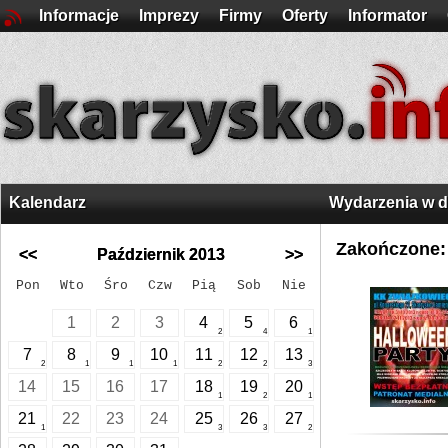
Informacje
Imprezy
Firmy
Oferty
Informator
Kalendarz
Wydarzenia w 
Zakończone:
<<
Październik 2013
>>
Pon
Wto
Śro
Czw
Pią
Sob
Nie
1
2
3
4
5
6
2
4
1
7
8
9
10
11
12
13
2
1
1
1
2
2
3
14
15
16
17
18
19
20
1
2
1
21
22
23
24
25
26
27
1
3
3
2