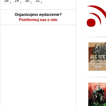
28
29
30
31
3
3
3
5
Organizujesz wydarzenie?
Poinformuj nas o nim