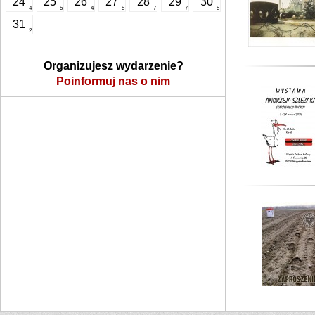
24
25
26
27
28
29
30
4
5
4
5
7
7
5
31
2
Organizujesz wydarzenie?
Poinformuj nas o nim