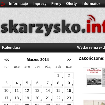
Informacje
Imprezy
Firmy
Oferty
Informator
Kalendarz
Wydarzenia w 
Zakończone:
<<
Marzec 2014
>>
Pon
Wto
Śro
Czw
Pią
Sob
Nie
1
2
3
2
3
4
5
6
7
8
9
1
2
1
1
3
5
3
10
11
12
13
14
15
16
2
2
2
2
6
5
4
17
18
19
20
21
22
23
4
3
4
4
6
6
4