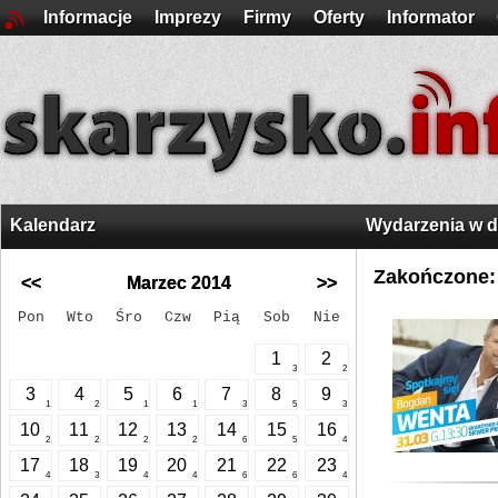
Informacje
Imprezy
Firmy
Oferty
Informator
Kalendarz
Wydarzenia w 
Zakończone:
<<
Marzec 2014
>>
Pon
Wto
Śro
Czw
Pią
Sob
Nie
1
2
3
2
3
4
5
6
7
8
9
1
2
1
1
3
5
3
10
11
12
13
14
15
16
2
2
2
2
6
5
4
17
18
19
20
21
22
23
4
3
4
4
6
6
4