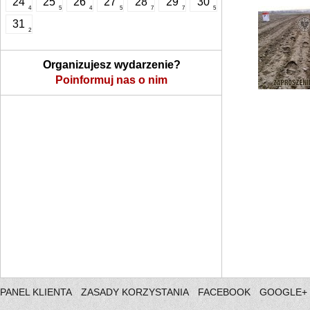
24
25
26
27
28
29
30
4
5
4
5
7
7
5
31
2
Organizujesz wydarzenie?
Poinformuj nas o nim
PANEL KLIENTA
ZASADY KORZYSTANIA
FACEBOOK
GOOGLE+