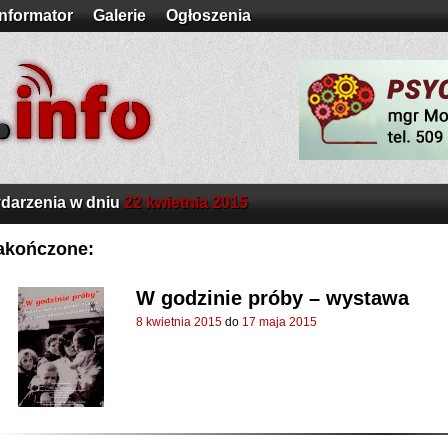
Informator
Galerie
Ogłoszenia
darzenia w dniu
22 kwietnia 2015
akończone:
W godzinie próby – wystawa
8 kwietnia 2015
do
17 maja 2015