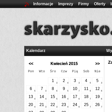
Informacje
Imprezy
Firmy
Oferty
Kalendarz
Wy
Z
<<
Kwiecień 2015
>>
Pon
Wto
Śro
Czw
Pią
Sob
Nie
1
2
3
4
5
3
4
3
5
3
6
7
8
9
10
11
12
5
3
6
5
7
6
6
13
14
15
16
17
18
19
4
4
5
4
6
7
6
20
21
22
23
24
25
26
4
3
3
4
6
7
7