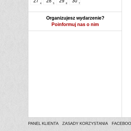
27
28
29
30
4
5
8
7
Organizujesz wydarzenie?
Poinformuj nas o nim
PANEL KLIENTA
ZASADY KORZYSTANIA
FACEBO