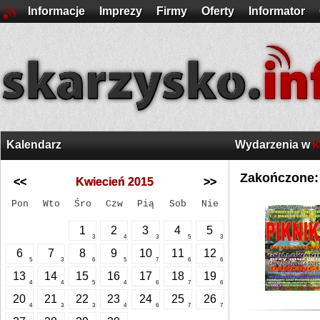
Informacje
Imprezy
Firmy
Oferty
Informator
Kalendarz
Wydarzenia w
k
Zakończone:
<<
Kwiecień 2015
>>
Pon
Wto
Śro
Czw
Pią
Sob
Nie
1
2
3
4
5
3
4
3
5
3
6
7
8
9
10
11
12
5
3
6
5
7
6
6
13
14
15
16
17
18
19
4
4
5
4
6
7
6
20
21
22
23
24
25
26
4
3
3
4
6
7
7