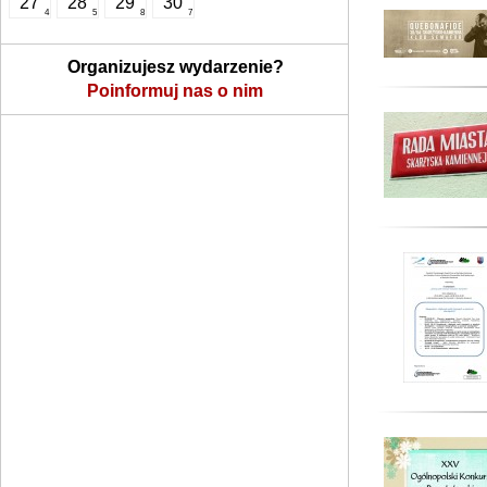
27
28
29
30
4
5
8
7
Organizujesz wydarzenie?
Poinformuj nas o nim