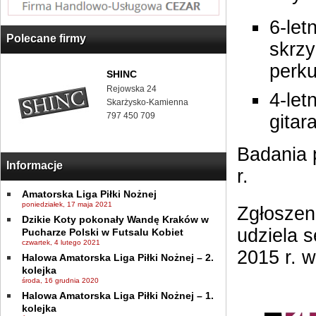
6-let
Polecane firmy
skrzy
perku
SHINC
Rejowska 24
4-let
Skarżysko-Kamienna
797 450 709
gitar
Badania 
Informacje
r.
Amatorska Liga Piłki Nożnej
poniedziałek, 17 maja 2021
Zgłoszen
Dzikie Koty pokonały Wandę Kraków w
udziela s
Pucharze Polski w Futsalu Kobiet
czwartek, 4 lutego 2021
2015 r. w
Halowa Amatorska Liga Piłki Nożnej – 2.
kolejka
środa, 16 grudnia 2020
Halowa Amatorska Liga Piłki Nożnej – 1.
kolejka