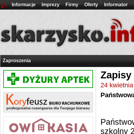
Informacje
Imprezy
Firmy
Oferty
Informator
Zaproszenia
Zapisy
24 kwietni
Państwowa
Państwow
szkolny 