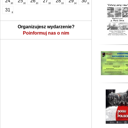
24
25
26
27
28
29
30
10
10
10
10
13
14
11
31
8
Organizujesz wydarzenie?
Poinformuj nas o nim