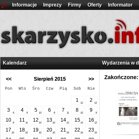
Informacje
Imprezy
Firmy
Oferty
Informator
Kalendarz
Wydarzenia w 
Zakończone:
<<
Sierpień 2015
>>
Pon
Wto
Śro
Czw
Pią
Sob
Nie
1
2
12
12
3
4
5
6
7
8
9
9
9
10
9
11
10
9
10
11
12
13
14
15
16
9
11
10
10
12
14
12
17
18
19
20
21
22
23
10
10
10
10
16
16
15