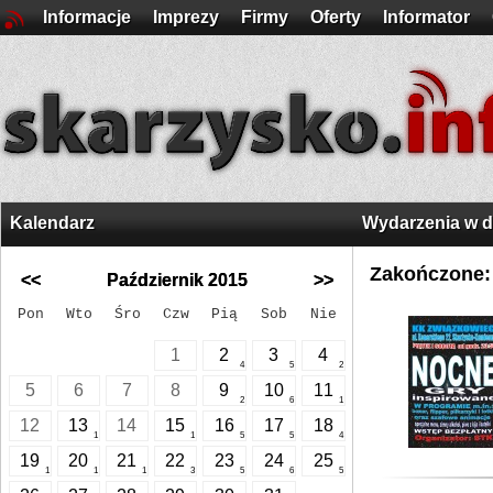
Informacje
Imprezy
Firmy
Oferty
Informator
Kalendarz
Wydarzenia w 
Zakończone:
<<
Październik 2015
>>
Pon
Wto
Śro
Czw
Pią
Sob
Nie
1
2
3
4
4
5
2
5
6
7
8
9
10
11
2
6
1
12
13
14
15
16
17
18
1
1
5
5
4
19
20
21
22
23
24
25
1
1
1
3
5
6
5