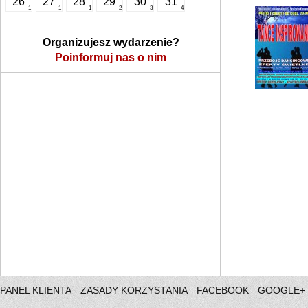
26
27
28
29
30
31
1
1
1
2
3
4
Organizujesz wydarzenie?
Poinformuj nas o nim
PANEL KLIENTA
ZASADY KORZYSTANIA
FACEBOOK
GOOGLE+