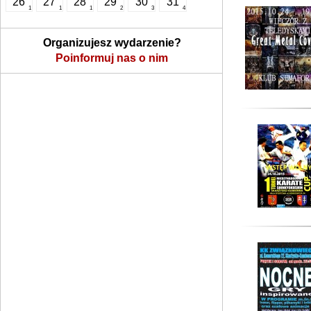
26
27
28
29
30
31
1
1
1
2
3
4
Organizujesz wydarzenie?
Poinformuj nas o nim