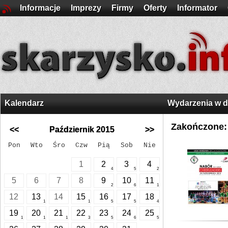
Informacje
Imprezy
Firmy
Oferty
Informator
Kalendarz
Wydarzenia w 
Zakończone:
<<
Październik 2015
>>
Pon
Wto
Śro
Czw
Pią
Sob
Nie
1
2
3
4
4
5
2
5
6
7
8
9
10
11
2
6
1
12
13
14
15
16
17
18
1
1
5
5
4
19
20
21
22
23
24
25
1
1
1
3
5
6
5