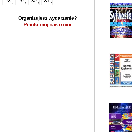
28
29
30
31
4
3
3
5
Organizujesz wydarzenie?
Poinformuj nas o nim