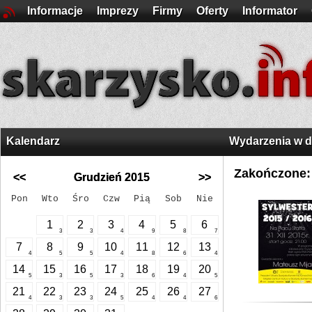
Informacje
Imprezy
Firmy
Oferty
Informator
Kalendarz
Wydarzenia w 
Zakończone:
<<
Grudzień 2015
>>
Pon
Wto
Śro
Czw
Pią
Sob
Nie
1
2
3
4
5
6
3
3
4
9
8
7
7
8
9
10
11
12
13
4
5
5
4
8
6
4
14
15
16
17
18
19
20
5
3
5
3
6
4
5
21
22
23
24
25
26
27
4
3
3
5
4
4
6