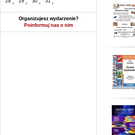
28
29
30
31
4
3
3
5
Organizujesz wydarzenie?
Poinformuj nas o nim