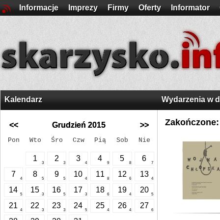
Informacje
Imprezy
Firmy
Oferty
Informator
Kalendarz
Wydarzenia w 
Zakończone:
<<
Grudzień 2015
>>
Pon
Wto
Śro
Czw
Pią
Sob
Nie
1
2
3
4
5
6
3
3
4
9
8
7
7
8
9
10
11
12
13
4
5
5
4
8
6
4
14
15
16
17
18
19
20
5
3
5
3
6
4
5
21
22
23
24
25
26
27
4
3
3
5
4
4
6