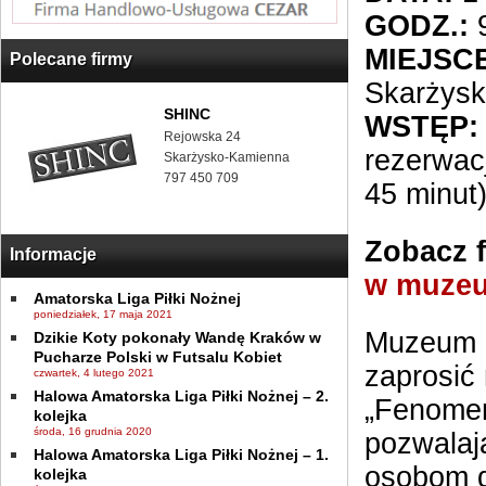
GODZ.:
9
MIEJSCE
Polecane firmy
Skarżys
SHINC
WSTĘP:
Rejowska 24
rezerwac
Skarżysko-Kamienna
797 450 709
45 minut
Zobacz f
Informacje
w muzeu
Amatorska Liga Piłki Nożnej
poniedziałek, 17 maja 2021
Muzeum i
Dzikie Koty pokonały Wandę Kraków w
Pucharze Polski w Futsalu Kobiet
zaprosić
czwartek, 4 lutego 2021
Halowa Amatorska Liga Piłki Nożnej – 2.
„Fenomen
kolejka
środa, 16 grudnia 2020
pozwalaj
Halowa Amatorska Liga Piłki Nożnej – 1.
osobom d
kolejka