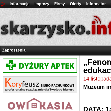
Informacje
Imprezy
Firmy
Oferty
Informator
Zaproszenia
„Fenom
edukac
14 listopad
Muzeum im
DATA:
14