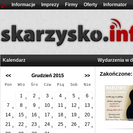
Informacje
Imprezy
Firmy
Oferty
Informator
Kalendarz
Wydarzenia w 
Zakończone:
<<
Grudzień 2015
>>
Pon
Wto
Śro
Czw
Pią
Sob
Nie
1
2
3
4
5
6
3
3
4
9
8
7
7
8
9
10
11
12
13
4
5
5
4
8
6
4
14
15
16
17
18
19
20
5
3
5
3
6
4
5
21
22
23
24
25
26
27
4
3
3
5
4
4
6