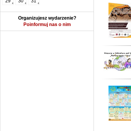
29
30
31
4
4
4
Organizujesz wydarzenie?
Poinformuj nas o nim