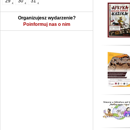
29
30
31
4
4
4
Organizujesz wydarzenie?
Poinformuj nas o nim