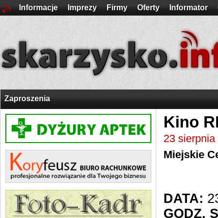
Informacje
Imprezy
Firmy
Oferty
Informator
Zaproszenia
Kino R
23 sierpnia
Miejskie C
DATA:
23
GODZ. 