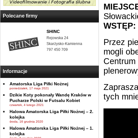
MIEJSCE
Słowacki
Polecane firmy
WSTĘP:
SHINC
Rejowska 24
Przez pie
Skarżysko-Kamienna
mogli ob
797 450 709
Centrum 
plenerow
Informacje
Amatorska Liga Piłki Nożnej
Zaprasza
poniedziałek, 17 maja 2021
tych mni
Dzikie Koty pokonały Wandę Kraków w
Pucharze Polski w Futsalu Kobiet
czwartek, 4 lutego 2021
Halowa Amatorska Liga Piłki Nożnej – 2.
kolejka
środa, 16 grudnia 2020
Halowa Amatorska Liga Piłki Nożnej – 1.
kolejka