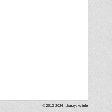
© 2013-2026
skarzysko.
info