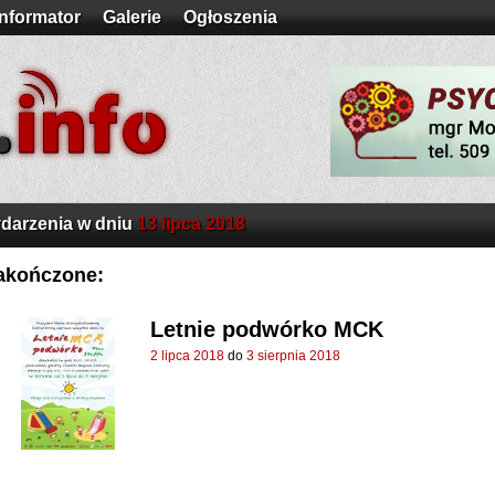
Informator
Galerie
Ogłoszenia
darzenia w dniu
13 lipca 2018
akończone:
Letnie podwórko MCK
2 lipca 2018
do
3 sierpnia 2018