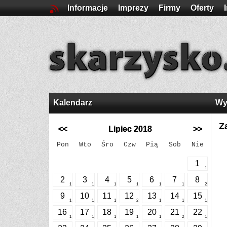
Informacje
Imprezy
Firmy
Oferty
Kalendarz
Wy
Z
<<
Lipiec 2018
>>
Pon
Wto
Śro
Czw
Pią
Sob
Nie
1
1
2
3
4
5
6
7
8
1
1
1
1
1
1
2
9
10
11
12
13
14
15
1
1
1
2
1
1
1
16
17
18
19
20
21
22
1
1
1
1
1
2
1