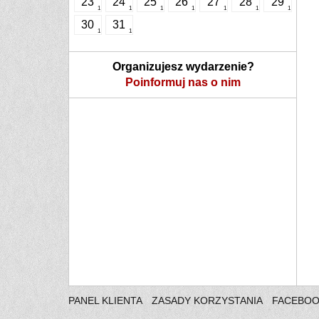
23
24
25
26
27
28
29
1
1
1
1
1
1
1
30
31
1
1
Organizujesz wydarzenie?
Poinformuj nas o nim
PANEL KLIENTA
ZASADY KORZYSTANIA
FACEBO