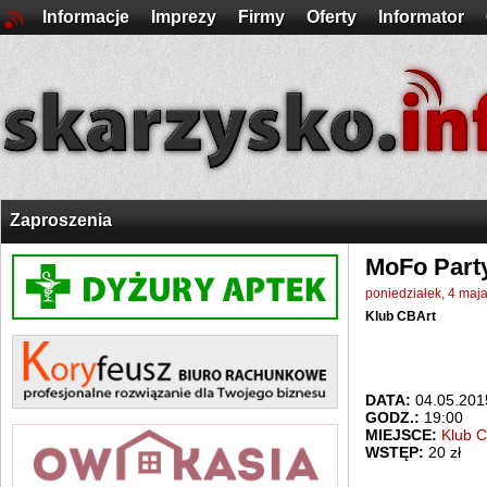
Informacje
Imprezy
Firmy
Oferty
Informator
Zaproszenia
MoFo Party
poniedziałek, 4 maj
Klub CBArt
DATA:
04.05.2015
GODZ.:
19:00
MIEJSCE:
Klub C
WSTĘP:
20 zł