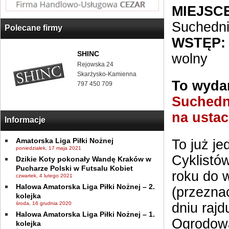
MIEJSCE
Suchedn
Polecane firmy
WSTĘP:
SHINC
wolny
Rejowska 24
Skarżysko-Kamienna
To wydar
797 450 709
Suchedn
na usta
Informacje
Amatorska Liga Piłki Nożnej
To już j
poniedziałek, 17 maja 2021
Cyklistó
Dzikie Koty pokonały Wandę Kraków w
Pucharze Polski w Futsalu Kobiet
roku do 
czwartek, 4 lutego 2021
Halowa Amatorska Liga Piłki Nożnej – 2.
(przezna
kolejka
środa, 16 grudnia 2020
dniu raj
Halowa Amatorska Liga Piłki Nożnej – 1.
Ogrodowa
kolejka