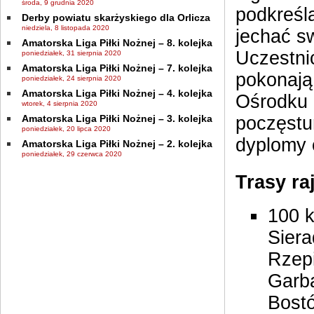
środa, 9 grudnia 2020
podkreśla
Derby powiatu skarżyskiego dla Orlicza
niedziela, 8 listopada 2020
jechać s
Amatorska Liga Piłki Nożnej – 8. kolejka
Uczestni
poniedziałek, 31 sierpnia 2020
Amatorska Liga Piłki Nożnej – 7. kolejka
pokonają
poniedziałek, 24 sierpnia 2020
Amatorska Liga Piłki Nożnej – 4. kolejka
Ośrodku S
wtorek, 4 sierpnia 2020
Amatorska Liga Piłki Nożnej – 3. kolejka
poczęstu
poniedziałek, 20 lipca 2020
dyplomy 
Amatorska Liga Piłki Nożnej – 2. kolejka
poniedziałek, 29 czerwca 2020
Trasy ra
100 k
Siera
Rzepi
Garb
Bost