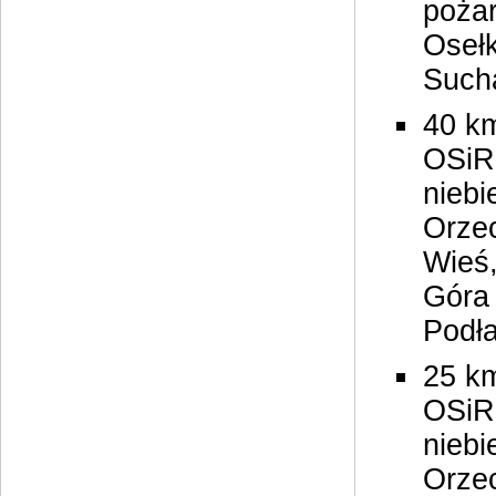
pożar
Osełk
Such
40 km
OSiR,
niebi
Orzec
Wieś,
Góra
Podła
25 km
OSiR,
niebi
Orze