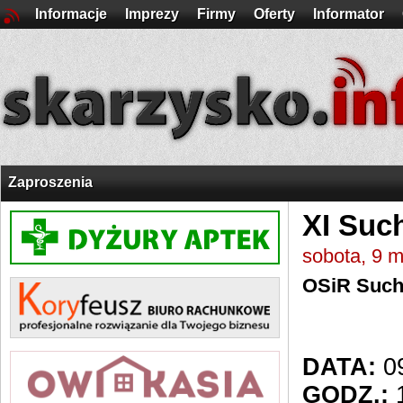
Informacje
Imprezy
Firmy
Oferty
Informator
Zaproszenia
XI Suc
sobota, 9 
OSiR Suc
DATA:
09
GODZ.:
1